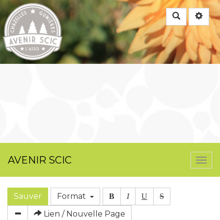
Rechercher
AVENIR SCIC
Togg
navi
Sauver
Format
B
I
U
S
Lien / Nouvelle Page