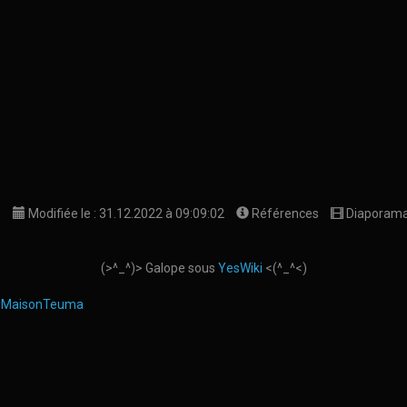
e
Modifiée le : 31.12.2022 à 09:09:02
Références
Diaporam
(>^_^)> Galope sous
YesWiki
<(^_^<)
-
MaisonTeuma