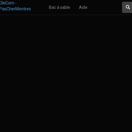
OkiCom
-
R
Bac à sable
Aide
PasCherMontres