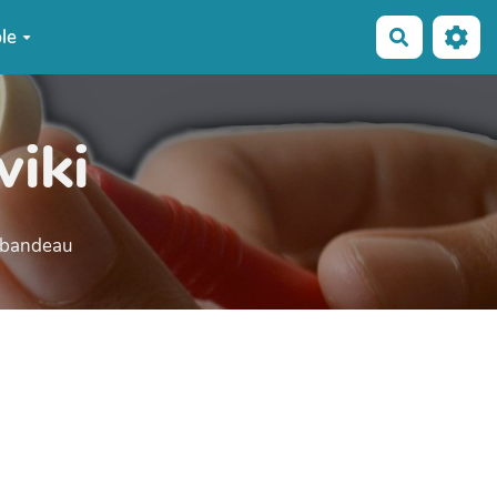
le
Recherche
wiki
e bandeau