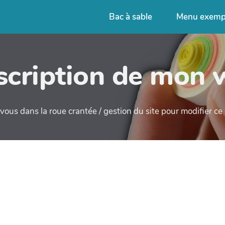
Bac à sable
Menu exemp
cription de mon 
ous dans la roue crantée / gestion du site pour modifier c