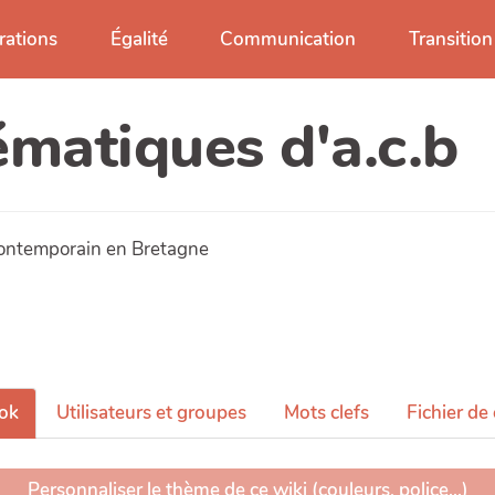
ations
Égalité
Communication
Transition
ématiques d'a.c.b
 contemporain en Bretagne
ok
Utilisateurs et groupes
Mots clefs
Fichier de
Personnaliser le thème de ce wiki (couleurs, police...)