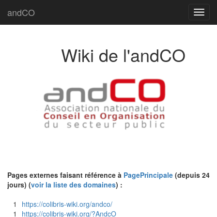
andCO
Toggl
navig
Wiki de l'andCO
Pages externes faisant référence à
PagePrincipale
(depuis 24
jours) (
voir la liste des domaines
) :
1
https://colibris-wiki.org/andco/
1
https://colibris-wiki.org/?AndcO