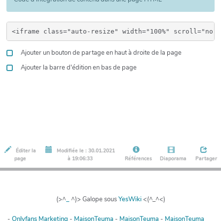
Ajouter un bouton de partage en haut à droite de la page
Ajouter la barre d'édition en bas de page
Éditer la
Modifiée le : 30.01.2021
page
à 19:06:33
Références
Diaporama
Partager
(>^
_
^)> Galope sous
YesWiki
<(^_^<)
-
Onlyfans Marketing
-
MaisonTeuma
-
MaisonTeuma
-
MaisonTeuma