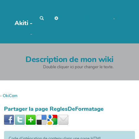
R
NoName Media
Maho Lux
-
Akiti -
e
c
AubergeDeCannedda
h
OkiCom
-
e
r
PasCherMontres
c
h
e
r
Description de mon wiki
Double cliquer ici pour changer le texte.
-
OkiCom
Partager la page ReglesDeFormatage
Code d'intégration de contenu dans une page HTML