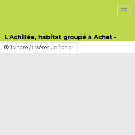
PasCherMontres
Togg
navi
Sauver
Format
B
I
U
S
L'Achillée, habitat groupé à Achet
-
Lien / Nouvelle Page
Joindre / Insérer un fichier