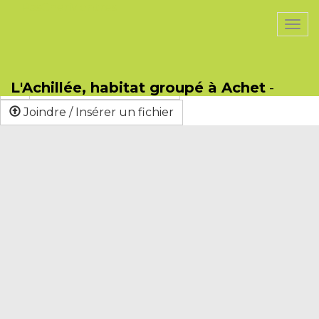
PasCherMontres
Togg
navi
Sauver
Format
B
I
U
S
L'Achillée, habitat groupé à Achet
-
Lien / Nouvelle Page
Joindre / Insérer un fichier