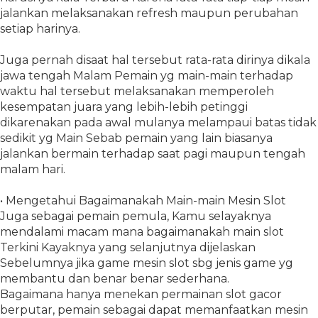
jalankan melaksanakan refresh maupun perubahan
setiap harinya.
Juga pernah disaat hal tersebut rata-rata dirinya dikala
jawa tengah Malam Pemain yg main-main terhadap
waktu hal tersebut melaksanakan memperoleh
kesempatan juara yang lebih-lebih petinggi
dikarenakan pada awal mulanya melampaui batas tidak
sedikit yg Main Sebab pemain yang lain biasanya
jalankan bermain terhadap saat pagi maupun tengah
malam hari.
• Mengetahui Bagaimanakah Main-main Mesin Slot
Juga sebagai pemain pemula, Kamu selayaknya
mendalami macam mana bagaimanakah main slot
Terkini Kayaknya yang selanjutnya dijelaskan
Sebelumnya jika game mesin slot sbg jenis game yg
membantu dan benar benar sederhana.
Bagaimana hanya menekan permainan slot gacor
berputar, pemain sebagai dapat memanfaatkan mesin