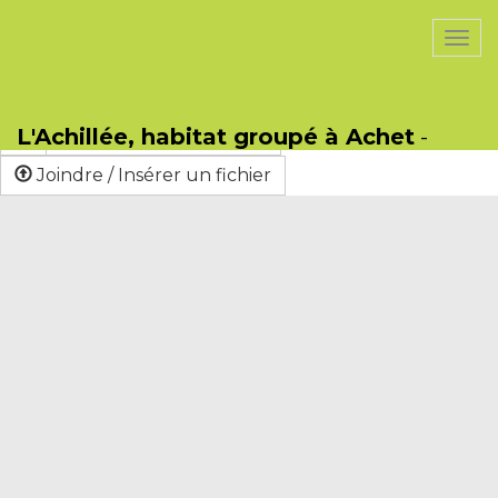
PasCherMontres
Togg
navi
Sauver
Format
B
I
U
S
L'Achillée, habitat groupé à Achet
-
Lien / Nouvelle Page
Joindre / Insérer un fichier