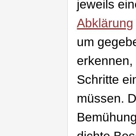
jeweils ei
Abklärung
um gegebe
erkennen, 
Schritte e
müssen. Da
Bemühunge
dichte Be