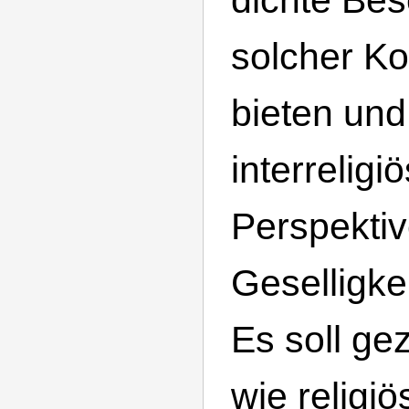
solcher K
bieten und
interreligi
Perspektiv
Geselligke
Es soll ge
wie religiö