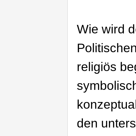
Wie wird d
Politische
religiös b
symbolisc
konzeptuali
den unter