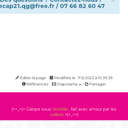
ecap21.qg@free.fr / 07 66 82 60 47
Éditer la page
Modifiée le : 11.12.2023 à 10:39:39
Références
Diaporama
Partager
(>^_^)> Galope sous
YesWiki
, fait avec amour par les
colibris
<(^_^<)