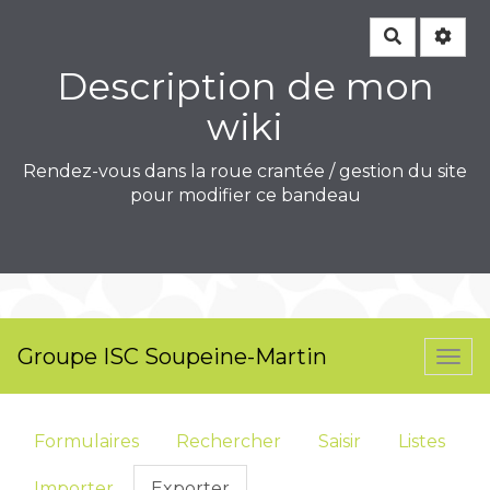
Rechercher
Description de mon
wiki
Rendez-vous dans la roue crantée / gestion du site
pour modifier ce bandeau
Groupe ISC Soupeine-Martin
Togg
navi
Formulaires
Rechercher
Saisir
Listes
Importer
Exporter