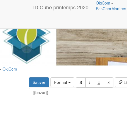
OkiCom
-
ID Cube printemps 2020 -
PasCherMontres
-
OkiCom
Sauver
Format
Li
B
I
U
S