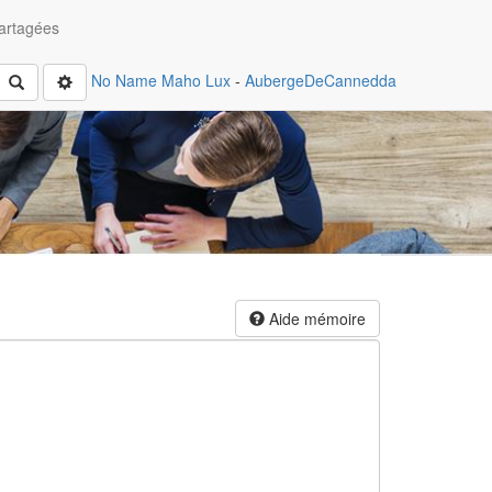
artagées
No Name
Maho Lux
-
AubergeDeCannedda
Rechercher
Aide mémoire