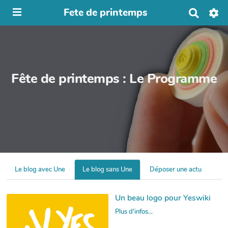
Fete de printemps
R
e
c
h
e
r
c
Fête de printemps : Le Programme
h
e
r
Le blog avec Une
Le blog sans Une
Déposer une actu
Un beau logo pour Yeswiki
Plus d'infos...