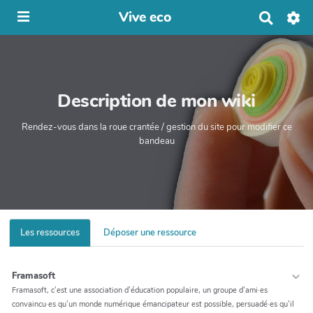
Vive eco
R
e
c
h
e
r
Description de mon wiki
c
h
e
Rendez-vous dans la roue crantée / gestion du site pour modifier ce
r
bandeau
Les ressources
Déposer une ressource
Framasoft
Framasoft, c’est une association d’éducation populaire, un groupe d’ami·es
convaincu·es qu’un monde numérique émancipateur est possible, persuadé·es qu’il