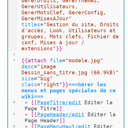
GererDroits, GererThemes, 
h
GererUtilisateurs, 
e
GererMotsClef, GererConfig, 
r
GererMisesAJour"
titles
=
"Gestion du site, Droits 
d'accès, Look, Utilisateurs et 
groupes, Mots clefs, Fichier de 
conf, Mises à jour / 
extensions"
}}
2
{{
attach 
file
=
"modele.jpg"
3
desc
=
"image 
Dessin_sans_titre.jpg (66.9kB)"
size
=
"big"
class
=
"right"
}}
===Gérer les 
menus et pages spéciales de ce 
wiki===
 - 
[[
PageTitre/edit
Éditer la 
4
Page Titre
]]
 - 
[[
PageHeader/edit
Éditer la 
5
Page Header
]]
 - 
[[
PageMenuHaut/edit
Éditer 
6