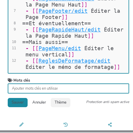
la Page Menu Haut
]]
 - 
[[
PageFooter/edit
Éditer la 
7
Page Footer
]]
==Et éventuellement==
8
 - 
[[
PageRapideHaut/edit
Éditer 
9
la Page Rapide Haut
]]
==Mais aussi==
10
 - 
[[
PageMenu/edit
Éditer le 
11
menu vertical
]]
 - 
[[
ReglesDeFormatage/edit
12
Éditer le mémo de formatage
]]
Mots clés
Protection anti-spam active
Sauver
Annuler
Thème