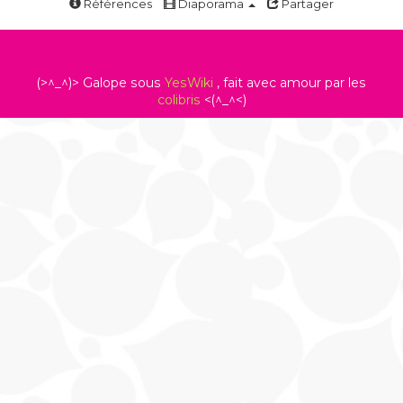
Références
Diaporama
Partager
(>^_^)> Galope sous
YesWiki
, fait avec amour par les
colibris
<(^_^<)