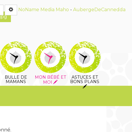
Rechercher
NoName Media
Maho
-
AubergeDeCannedda
jpg
BULLE DE
MON BÉBÉ ET
ASTUCES ET
MAMANS
BONS PLANS
MOI
onné.