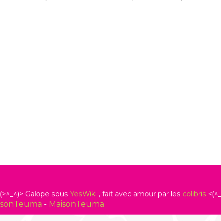
(>^_^)> Galope sous
YesWiki
, fait avec amour par les
colibris
<(^_
isonTeuma
-
MaisonTeuma