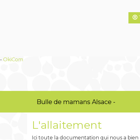
-
OkiCom
OkiCo
Bulle de mamans Alsace -
PasChe
L'allaitement
Ici toute la documentation qui nous a bien