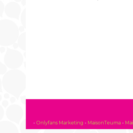
-
Onlyfans Marketing
-
MaisonTeuma
-
Ma