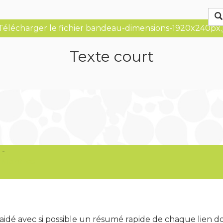
Télécharger le fichier bandeau-dimensions-1920x240px.
Texte court
m
-
rMontres
 aidé avec si possible un résumé rapide de chaque lien d