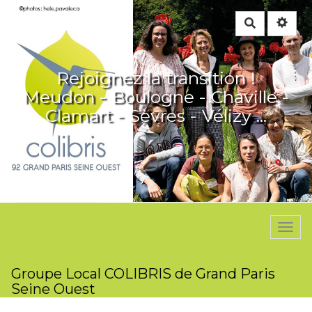
Rechercher
Rejoignez la transition !
Meudon - Boulogne - Chaville -
Clamart - Sèvres - Vélizy ...
Togg
navi
Groupe Local COLIBRIS de Grand Paris
Seine Ouest