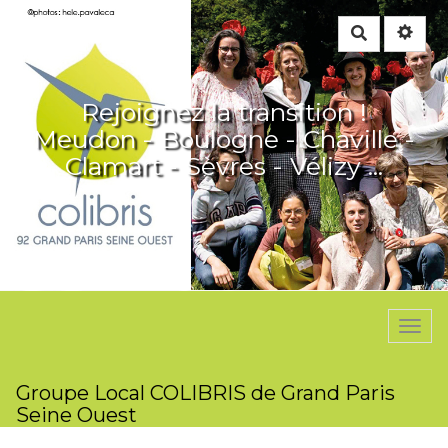
Rechercher
Rejoignez la transition !
Meudon - Boulogne - Chaville -
Clamart - Sèvres - Vélizy ...
Togg
navi
Groupe Local COLIBRIS de Grand Paris
Seine Ouest