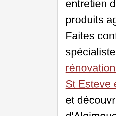
entretien d
produits a
Faites con
spécialiste
rénovation
St Esteve 
et découv
d'Algimous