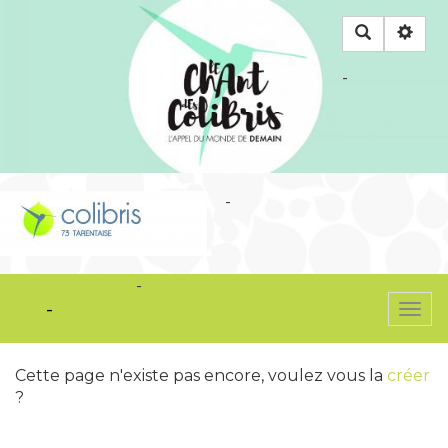
Rechercher
-
-
OkiCom
-
PasCherMontres
-
Togg
navi
Cette page n'existe pas encore, voulez vous la
créer
?