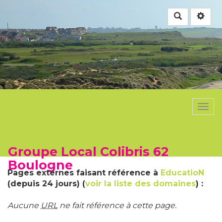
Rechercher
Togg
navi
Groupe Local Colibris 62
Boulogne
Pages externes faisant référence à
EducatioN
(depuis 24 jours) (
voir la liste des domaines
) :
Aucune
URL
ne fait référence à cette page.