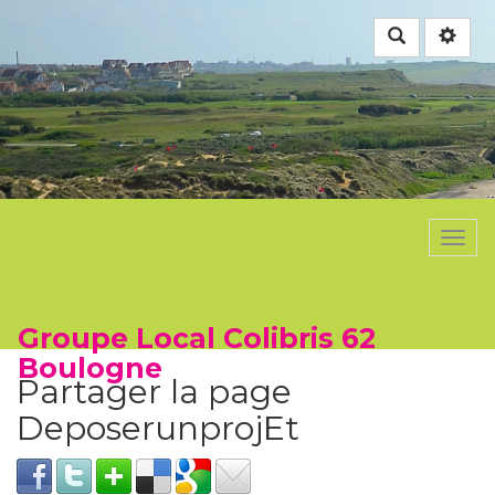
Rechercher
Togg
navi
Groupe Local Colibris 62
Boulogne
Partager la page
DeposerunprojEt