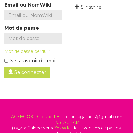
Email ou NomWiki
S'inscrire
Mot de passe
Mot de passe perdu ?
Se souvenir de moi
Se connecter
FACEBOOK
-
Groupe FB
- colibrisagathois@gmail.com -
INSTAGRAM
(>^_^)> Galope sous
YesWiki
, fait avec amour par les