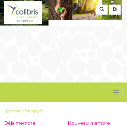
Rechercher
Togg
navi
Accès réservé
Déjà membre
Nouveau membre