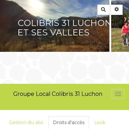
Rechercher
COLIBRIS 31 LUCHON
ET SES VALLEES
Groupe Local Colibris 31 Luchon
Togg
navi
Voir le média sport x-tremlimit
Gestion du site
Droits d'accès
Look