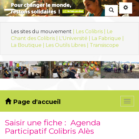
Rechercher
Les sites du mouvement
| Les Colibris |
Le
Chant des Colibris |
L'Université |
La Fabrique |
La Boutique |
Les Outils Libres |
Transiscope
Page d'accueil
Togg
navi
Saisir une fiche : Agenda
Participatif Colibris Alès