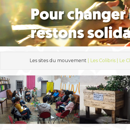
Les sites du mouvement
| Les Colibris |
Le C