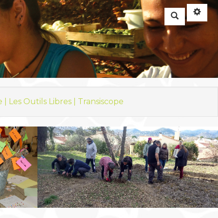
Rechercher
e |
Les Outils Libres |
Transiscope