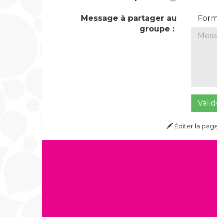
Message à partager au
For
groupe :
Valid
Éditer la pag