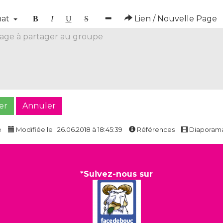
mat
Lien / Nouvelle Page
B
I
U
S
er
Annuler
e
Modifiée le : 26.06.2018 à 18:45:39
Références
Diaporam
*Suivez-nous sur