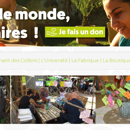
hant des Colibris |
L'Université |
La Fabrique |
La Boutiqu