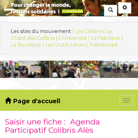
Rechercher
Les sites du mouvement
| Les Colibris |
Le
Chant des Colibris |
L'Université |
La Fabrique |
La Boutique |
Les Outils Libres |
Transiscope
Page d'accueil
Togg
navi
Saisir une fiche : Agenda
Participatif Colibris Alès