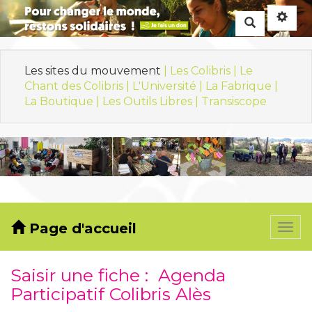
Rechercher
Les sites du mouvement
| Les Colibris |
Le
Chant des Colibris |
L'Université |
La Fabrique |
La Boutique |
Les Outils Libres |
Transiscope
Page d'accueil
Togg
navi
Saisir une fiche : Agenda
Participatif Colibris Alès