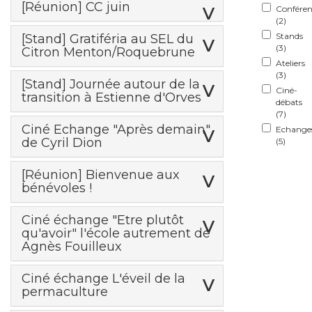
[Réunion] CC juin
Conféren
(
2
)
Stands
[Stand] Gratiféria au SEL du
(
3
)
Citron Menton/Roquebrune
Ateliers
(
3
)
[Stand] Journée autour de la
Ciné-
transition à Estienne d'Orves
débats
(
7
)
Ciné Echange "Après demain"
Echange
de Cyril Dion
(
5
)
[Réunion] Bienvenue aux
bénévoles !
Ciné échange "Etre plutôt
qu'avoir" l'école autrement de
Agnès Fouilleux
Ciné échange L'éveil de la
permaculture