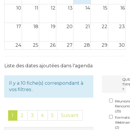
10
11
12
13
14
15
16
17
18
19
20
21
22
23
24
25
26
27
28
29
30
31
1
2
3
4
5
6
Liste des dates ajoutées dans l'agenda
QUE
Il y a
10
fiche(s) correspondant à
TYP
vos filtres .
?
Réunions
Rencontr
(
25
)
1
2
3
4
5
Suivant
Formatio
Webinair
(
2
)