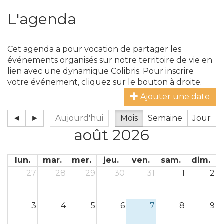
L'agenda
Cet agenda a pour vocation de partager les
événements organisés sur notre territoire de vie en
lien avec une dynamique Colibris. Pour inscrire
votre événement, cliquez sur le bouton à droite.
Ajouter une date
◄
►
Aujourd'hui
Mois
Semaine
Jour
août 2026
lun.
mar.
mer.
jeu.
ven.
sam.
dim.
27
28
29
30
31
1
2
3
4
5
6
7
8
9