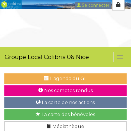
Se connecter
Groupe Local Colibris 06 Nice
Togg
navi
L'agenda du GL
Nos comptes rendus
La carte de nos actions
La carte des bénévoles
Médiathèque