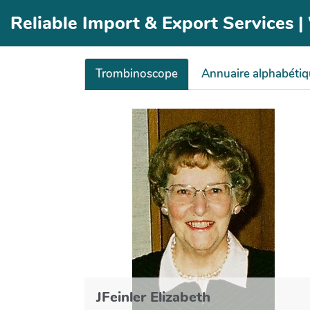
Aller au contenu principal
Reliable Import & Export Services 
Trombinoscope
Annuaire alphabéti
JFeinler Elizabeth