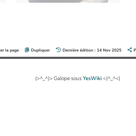
ter la page
Dupliquer
Dernière édition : 14 Nov 2025
P
(>^_^)> Galope sous
YesWiki
<(^_^<)