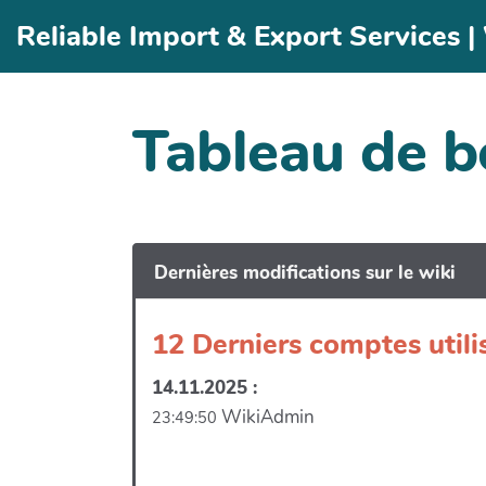
Aller au contenu principal
Reliable Import & Export Services 
Tableau de b
Dernières modifications sur le wiki
12 Derniers comptes utili
14.11.2025 :
WikiAdmin
23:49:50