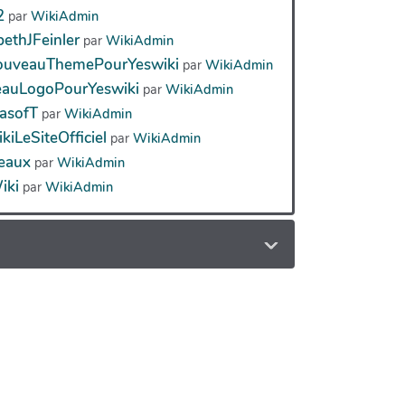
2
par
WikiAdmin
bethJFeinler
par
WikiAdmin
uveauThemePourYeswiki
par
WikiAdmin
auLogoPourYeswiki
par
WikiAdmin
asofT
par
WikiAdmin
kiLeSiteOfficiel
par
WikiAdmin
eaux
par
WikiAdmin
iki
par
WikiAdmin