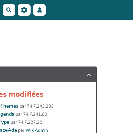
Rechercher
es modifiées
rThemes
par 74.7.243.203
genda
par 74.7.241.60
Type
par 74.7.227.22
laceAda
par
WikiAdmin