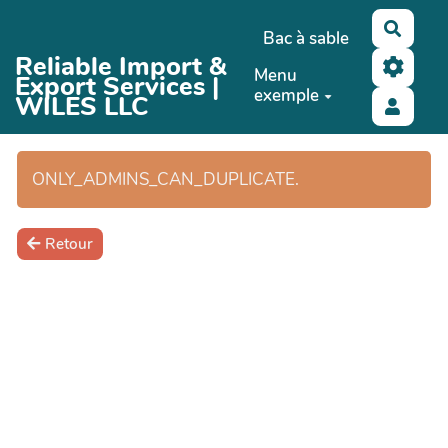
Aller au contenu principal
Reche
Bac à sable
Reliable Import &
Menu
Export Services |
exemple
WILES LLC
ONLY_ADMINS_CAN_DUPLICATE.
Retour