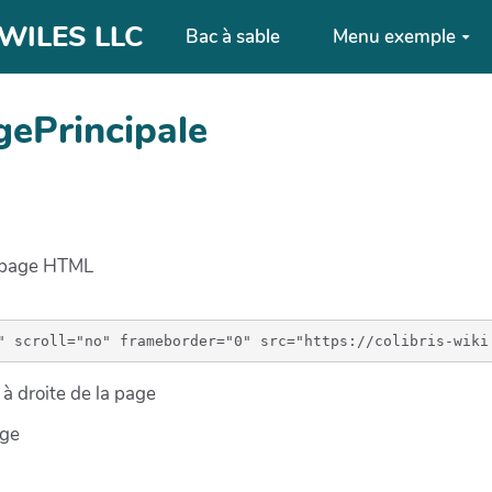
| WILES LLC
Bac à sable
Menu exemple
gePrincipale
e page HTML
à droite de la page
age