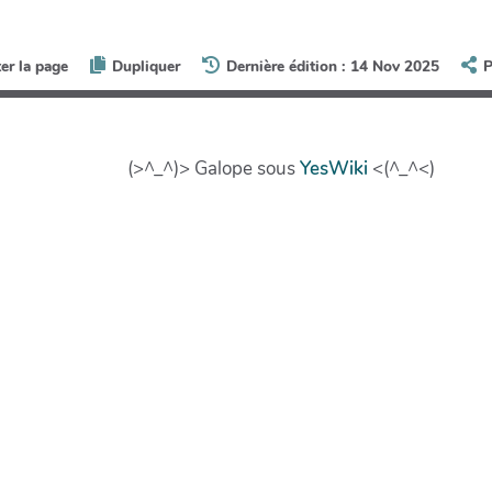
ter la page
Dupliquer
Dernière édition : 14 Nov 2025
P
(>^_^)> Galope sous
YesWiki
<(^_^<)