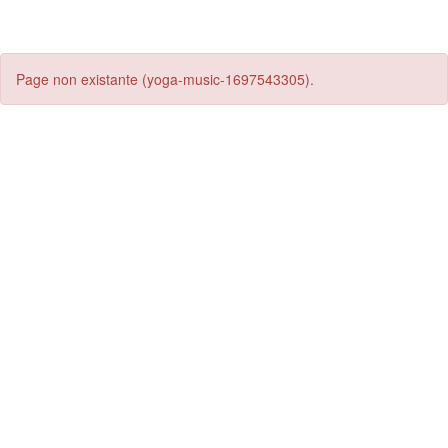
Page non existante (yoga-music-1697543305).