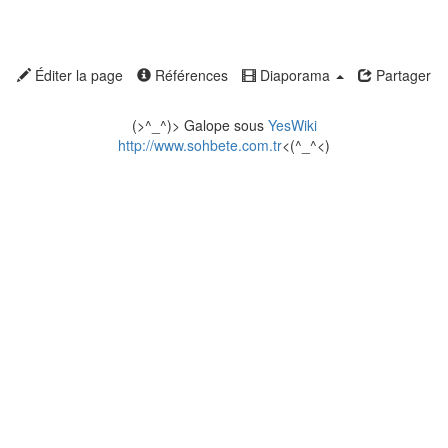
Éditer la page
Références
Diaporama
Partager
(>^_^)> Galope sous
YesWiki
http://www.sohbete.com.tr
<(^_^<)