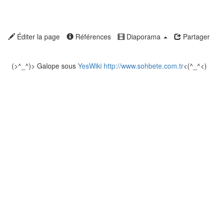
Éditer la page
Références
Diaporama
Partager
(>^_^)> Galope sous
YesWiki
http://www.sohbete.com.tr
<(^_^<)