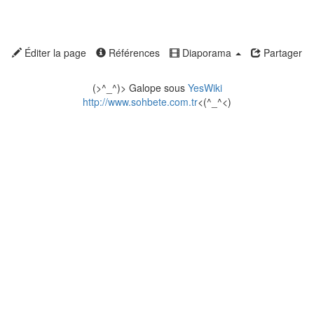
Éditer la page
Références
Diaporama
Partager
(>^_^)> Galope sous
YesWiki
http://www.sohbete.com.tr
<(^_^<)