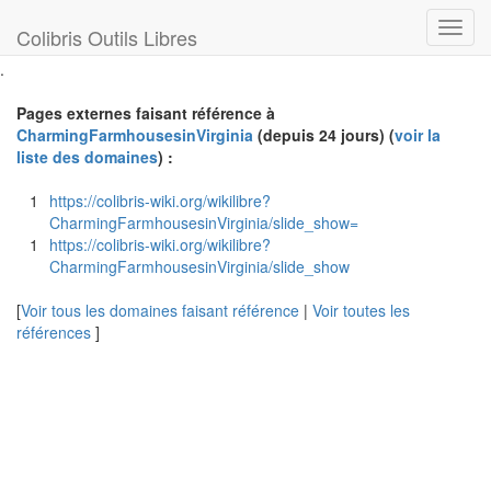
Toggl
Colibris Outils Libres
navig
.
Pages externes faisant référence à
CharmingFarmhousesinVirginia
(depuis 24 jours) (
voir la
liste des domaines
) :
1
https://colibris-wiki.org/wikilibre?
CharmingFarmhousesinVirginia/slide_show=
1
https://colibris-wiki.org/wikilibre?
CharmingFarmhousesinVirginia/slide_show
[
Voir tous les domaines faisant référence
|
Voir toutes les
références
]