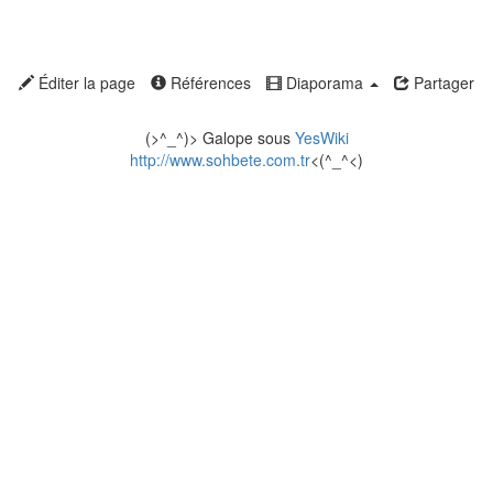
Éditer la page
Références
Diaporama
Partager
(>^_^)> Galope sous
YesWiki
http://www.sohbete.com.tr
<(^_^<)