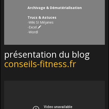
Archivage & Dématérialisation
Trucs & Astuces
-
Wiki SI Méjanes
-
Excel
-
Wordl
présentation du blog
conseils-fitness.fr