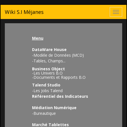
Wiki S.I Méjanes
Toggl
navig
Menu
DataWare House
-
Modèle de Données (MCD)
-
Tables, Champs...
Business Object
-
Les Univers B.O
-
Documents et Rapports B.O
Talend Studio
-
Les Jobs Talend
Référentiel des Indicateurs
Médiation Numérique
-
Bureautique
Marché Tablettes