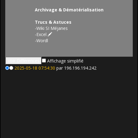
Archivage & Dématérialisation
Trucs & Astuces
-
Wiki SI Méjanes
-
Excel
-
Wordl
Affichage simplifié
2025-05-18 07:54:30
par 196.196.194.242