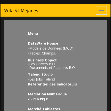
Wiki S.I Méjanes
Toggl
navig
Menu
DataWare House
-
Modèle de Données (MCD)
-
Tables, Champs...
Business Object
-
Les Univers B.O
-
Documents et Rapports B.O
Talend Studio
-
Les Jobs Talend
Référentiel des Indicateurs
Médiation Numérique
-
Bureautique
Marché Tablettes