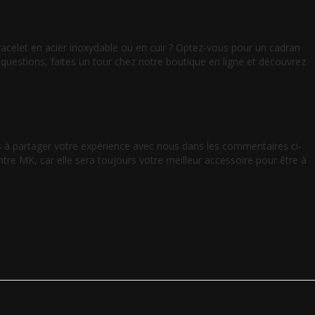
celet en acier inoxydable ou en cuir ? Optez-vous pour un cadran
questions, faites un tour chez notre boutique en ligne et découvrez
s à partager votre expérience avec nous dans les commentaires ci-
re MK, car elle sera toujours votre meilleur accessoire pour être à