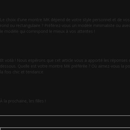
Le choix d'une montre MK dépend de votre style personnel et de vos
rond ou rectangulaire ? Préférez-vous un modèle minimaliste ou avec
le modèle qui correspond le mieux à vos attentes !
Et voilà ! Nous espérons que cet article vous a apporté les réponse
dessous. Quelle est votre montre MK préférée ? Où aimez-vous la port
la fois chic et tendance.
À la prochaine, les filles !