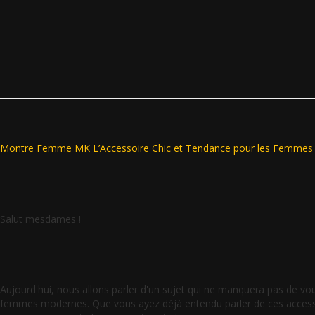
Montre Femme MK L’Accessoire Chic et Tendance pour les Femme
Salut mesdames !
Aujourd'hui, nous allons parler d'un sujet qui ne manquera pas de vou
femmes modernes. Que vous ayez déjà entendu parler de ces accessoir