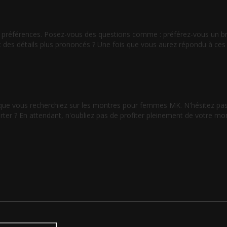
 préférences. Posez-vous des questions comme : préférez-vous un bra
 des détails plus prononcés ? Une fois que vous aurez répondu à ces 
s que vous recherchiez sur les montres pour femmes MK. N'hésitez pa
er ? En attendant, n'oubliez pas de profiter pleinement de votre mont