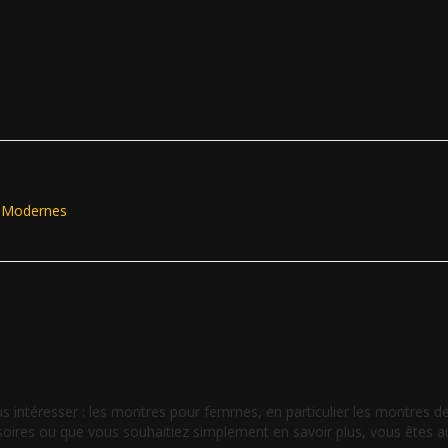
s Modernes
s intéresser : les montres pour femmes, en particulier les montres de
es ou que vous souhaitiez simplement en savoir plus, vous êtes au b