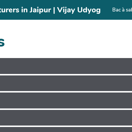
rers in Jaipur | Vijay Udyog
Bac à sa
s