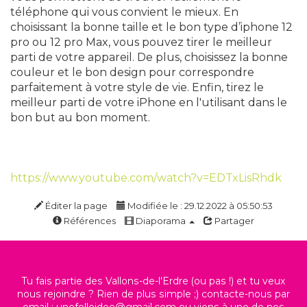
téléphone qui vous convient le mieux. En
choisissant la bonne taille et le bon type d’iphone 12
pro ou 12 pro Max, vous pouvez tirer le meilleur
parti de votre appareil. De plus, choisissez la bonne
couleur et le bon design pour correspondre
parfaitement à votre style de vie. Enfin, tirez le
meilleur parti de votre iPhone en l'utilisant dans le
bon but au bon moment.
https://www.youtube.com/watch?v=EDTxLisRhdk
Éditer la page
Modifiée le : 29.12.2022 à 05:50:53
Références
Diaporama
Partager
Tu fais partie des Vallons-de-l'Erdre (ou pas !) et tu veux
nous rejoindre ? Rien de plus simple ;) contacte-nous par