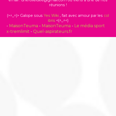
email : unefolleidee@gmail.com ou viens à une de nos
réunions !
(>^_^)> Galope sous
Yes
Wiki
, fait avec amour par les
col
ibris
<(^_^<)
-
MaisonTeuma
-
MaisonTeuma
-
Le média sport
x-tremlimit
-
Quel-aspirateurs.fr