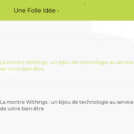
OkiCom
-
PasCherMontres
Rechercher
Une Folle Idée -
No-Name
Maho
-
AubergeDeCannedda
Bienvenue sur Ce Wiki.. l'article 
La montre Withings : un bijou de technologie au service
de votre bien-être
La montre Withings : un bijou de technologie au service
de votre bien-être