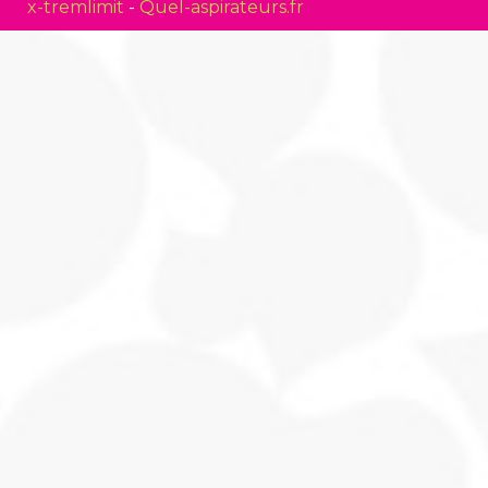
x-tremlimit
-
Quel-aspirateurs.fr