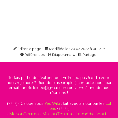
Éditer la page
Modifiée le : 20.03.2022 à 08:13:17
Références
Diaporama
Partager
Tu fais partie des Vallons-de-l'Erdre (ou pas !) et tu veux
nous rejoindre ? Rien de plus simple ;) contacte-nous par
email : unefolleidee@gmail.com ou viens à une de nos
réunions !
(>^_^)> Galope sous
Yes
Wiki
, fait avec amour par les
col
ibris
<(^_^<)
-
MaisonTeuma
-
MaisonTeuma
-
Le média sport