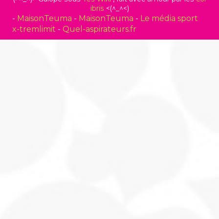
ibris
<(^_^<)
-
MaisonTeuma
-
MaisonTeuma
-
Le média sport
x-tremlimit
-
Quel-aspirateurs.fr