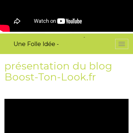
OkiCom
-
Une Folle Idée -
PasCherMontres
Togg
navi
présentation du blog
Boost-Ton-Look.fr