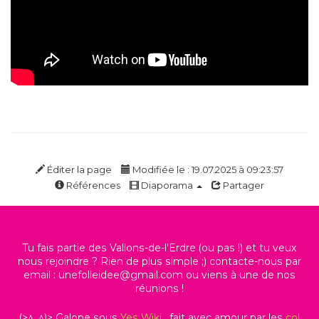
Éditer la page
Modifiée le : 19.07.2025 à 09:23:57
Références
Diaporama
Partager
Tu fais partie des Vallons-de-l'Erdre (ou pas !) et tu veux
nous rejoindre ? Rien de plus simple ;) contacte-nous par
email : unefolleidee@gmail.com ou viens à une de nos
réunions !
(>^_^)> Galope sous
Yes
Wiki
, fait avec amour par les
col