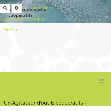
Rechercher
No Name
Maho Lux
-
AubergeDeCannedda
-
OkiCom
OkiCom
-
PasCherMontres
Togg
navi
Un Agitateur d’outils coopératifs -