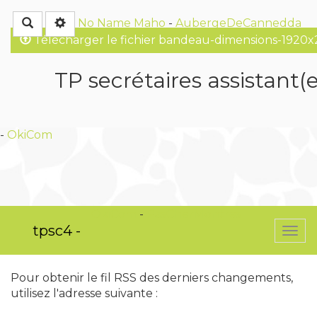
Rechercher
No Name
Maho
-
AubergeDeCannedda
Télécharger le fichier bandeau-dimensions-1920x
TP secrétaires assistant(e
-
OkiCom
OkiCom
-
PasCherMontres
tpsc4 -
Togg
navi
Pour obtenir le fil RSS des derniers changements,
utilisez l'adresse suivante :