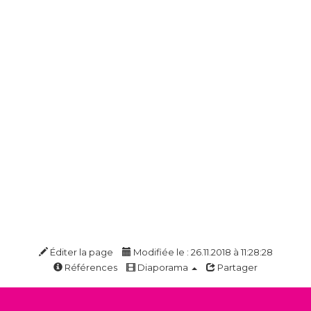
Éditer la page
Modifiée le : 26.11.2018 à 11:28:28
Références
Diaporama
Partager