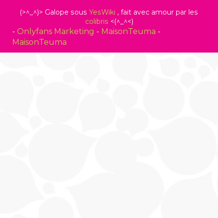
(>^_^)> Galope sous
YesWiki
, fait avec amour par les
colibris
<(^_^<)
-
Onlyfans Marketing
-
MaisonTeuma
-
MaisonTeuma